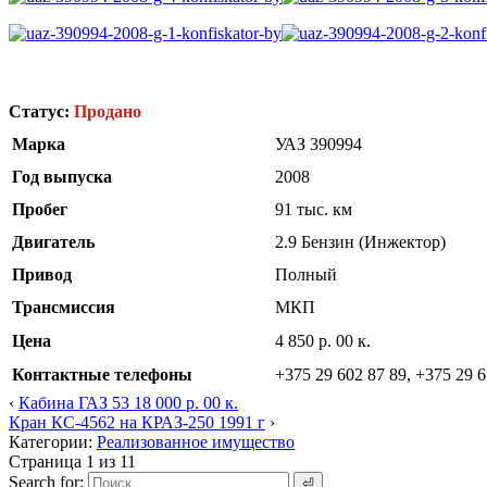
Статус:
Продано
Марка
УАЗ 390994
Год выпуска
2008
Пробег
91 тыс. км
Двигатель
2.9 Бензин (Инжектор)
Привод
Полный
Трансмиссия
МКП
Цена
4 850 р. 00 к.
Контактные телефоны
+375 29 602 87 89, +375 29 6
‹
Кабина ГАЗ 53 18 000 р. 00 к.
Кран КС-4562 на КРАЗ-250 1991 г
›
Категории:
Реализованное имущество
Страница 1 из 1
1
Search for: